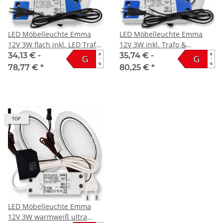
LED Möbelleuchte Emma
LED Möbelleuchte Emma
12V 3W flach inkl. LED Trafo
12V 3W inkl. Trafo &
und Zuleitung
Zuleitung mit Schalter
34,13 € -
35,74 € -
A
A
G
G
↑
↑
G
G
78,77 €
*
80,25 €
*
TOP
LED Möbelleuchte Emma
12V 3W warmweiß ultra