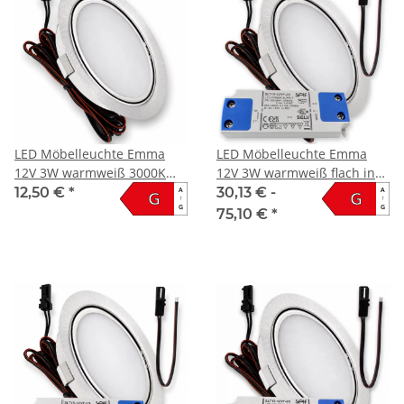
LED Möbelleuchte Emma
LED Möbelleuchte Emma
12V 3W warmweiß 3000K
12V 3W warmweiß flach inkl.
ultra flach
LED Trafo
12,50 €
*
30,13 € -
A
A
G
G
↑
↑
G
G
75,10 €
*