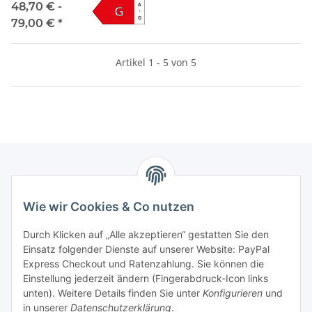
flach Plug & Play
48,70 € -
A
G
↑
G
79,00 €
*
Artikel 1 - 5 von 5
Informationen
Wie wir Cookies & Co nutzen
Gesetzliche Informationen
Durch Klicken auf „Alle akzeptieren“ gestatten Sie den
Einsatz folgender Dienste auf unserer Website: PayPal
Express Checkout und Ratenzahlung. Sie können die
Einstellung jederzeit ändern (Fingerabdruck-Icon links
Vertrag widerrufen
unten). Weitere Details finden Sie unter
Konfigurieren
und
in unserer
Datenschutzerklärung
.
* Alle Preise inkl. gesetzlicher USt., zzgl.
Versand