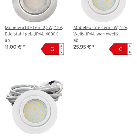
Möbeleuchte Leni 2,2W, 12V,
Möbeleuchte Leni 2W, 12V,
Edelstahl geb.,IP44, 4000K
Weiß, IP44, warmweiß
ab
ab
11,00 €
*
25,95 €
*
A
A
G
G
↑
↑
G
G