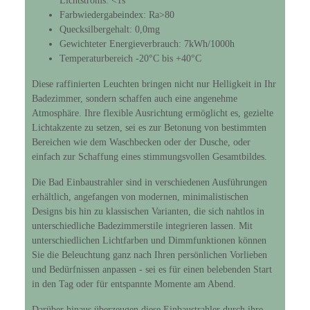
Lichtstroms: <1s
Farbwiedergabeindex: Ra>80
Quecksilbergehalt: 0,0mg
Gewichteter Energieverbrauch: 7kWh/1000h
Temperaturbereich -20°C bis +40°C
Diese raffinierten Leuchten bringen nicht nur Helligkeit in Ihr
Badezimmer, sondern schaffen auch eine angenehme
Atmosphäre. Ihre flexible Ausrichtung ermöglicht es, gezielte
Lichtakzente zu setzen, sei es zur Betonung von bestimmten
Bereichen wie dem Waschbecken oder der Dusche, oder
einfach zur Schaffung eines stimmungsvollen Gesamtbildes.
Die Bad Einbaustrahler sind in verschiedenen Ausführungen
erhältlich, angefangen von modernen, minimalistischen
Designs bis hin zu klassischen Varianten, die sich nahtlos in
unterschiedliche Badezimmerstile integrieren lassen. Mit
unterschiedlichen Lichtfarben und Dimmfunktionen können
Sie die Beleuchtung ganz nach Ihren persönlichen Vorlieben
und Bedürfnissen anpassen - sei es für einen belebenden Start
in den Tag oder für entspannte Momente am Abend.
Darüber hinaus überzeugen diese Einbaustrahler durch ihre