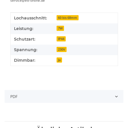
service@ett-online.de
Produkteigenschaft
Wert
Lochausschnitt:
60 bis 68mm
Leistung:
7W
Schutzart:
IP44
Spannung:
230V
Dimmbar:
Ja
PDF