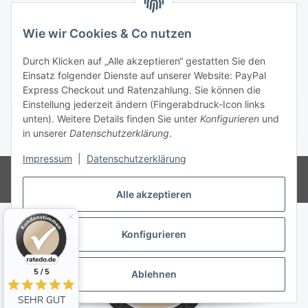
Informationen
Wie wir Cookies & Co nutzen
Gesetzliche Informationen
Durch Klicken auf „Alle akzeptieren“ gestatten Sie den
Einsatz folgender Dienste auf unserer Website: PayPal
Express Checkout und Ratenzahlung. Sie können die
Einstellung jederzeit ändern (Fingerabdruck-Icon links
Vertrag widerrufen
unten). Weitere Details finden Sie unter
Konfigurieren
und
in unserer
Datenschutzerklärung
.
* Alle Preise inkl. gesetzlicher USt., zzgl.
Versand
Impressum
|
Datenschutzerklärung
© Lampenplatz24 - Jana Dickau
Powered by
JTL-Shop
Alle akzeptieren
Konfigurieren
5 / 5
Ablehnen
SEHR GUT