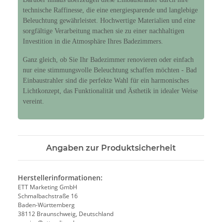
technische Raffinesse, die eine energiesparende und langlebige
Beleuchtung gewährleistet. Hochwertige Materialien und eine
sorgfältige Verarbeitung machen sie zu einer nachhaltigen
Investition in die Atmosphäre Ihres Badezimmers.
Ganz gleich, ob Sie Ihr Badezimmer renovieren oder einfach
nur eine stimmungsvolle Beleuchtung schaffen möchten - Bad
Einbaustrahler sind die perfekte Wahl für ein harmonisches
Lichtkonzept, das Funktionalität und Ästhetik in idealer Weise
vereint.
Angaben zur Produktsicherheit
Herstellerinformationen:
ETT Marketing GmbH
Schmalbachstraße 16
Baden-Württemberg
38112 Braunschweig, Deutschland