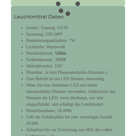
Leuchtmittel Daten
Sockel / Fassung: GU10
Spannung: 220-240V
Nennleistungsaufnahme: 7W
Lichtfarbe: Warmweiß
Nennlichtstrom:
520lm
Farbtemperatur: 3000K
Abstrahlwinkel: 110°
Dimmbar: Ja (mit Phasenanschnitts-Dimmern.)
Zum Betrieb ist ein LED Dimmer notwendig.
Wenn Sie eine dimmbare LED mit einem
inkompatiblen Dimmer verwenden, funktioniert das
Dimmen der LED, wenn überhaupt, nur sehr
eingeschränkt, und schädigt das Leuchtmittel.
Nennlebensdauer: 20.000h
Zahl der Schaltzyklen bis zum vorzeitigen Ausfall:
10.000
Anlaufzeit bis zur Erreichung von 60% des vollen