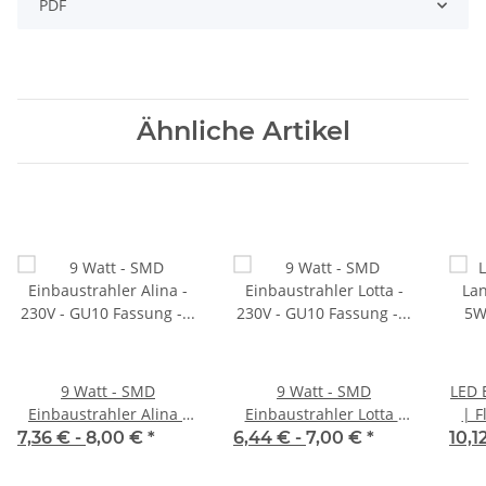
PDF
Ähnliche Artikel
9 Watt - SMD
9 Watt - SMD
LED 
Einbaustrahler Alina -
Einbaustrahler Lotta -
| F
230V - GU10 Fassung -
230V - GU10 Fassung -
7,36 € -
8,00 €
*
6,44 € -
7,00 €
*
10,1
Schwenkbar
Starr