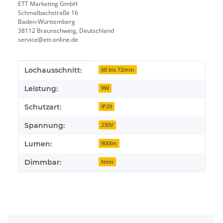
ETT Marketing GmbH
Schmalbachstraße 16
Baden-Württemberg
38112 Braunschweig, Deutschland
service@ett-online.de
Produkteigenschaft
Wert
Lochausschnitt:
68 bis 72mm
Leistung:
9W
Schutzart:
IP20
Spannung:
230V
Lumen:
900lm
Dimmbar:
Nein