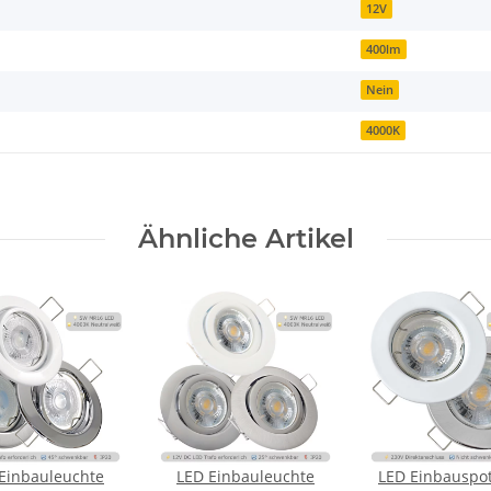
12V
400lm
Nein
4000K
Ähnliche Artikel
Einbauleuchte
LED Einbauleuchte
LED Einbauspot