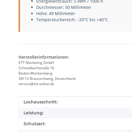
Energieverbrauch: 5 kWh / 1000 h
Durchmesser: 50 Millimeter
Höhe: 49 Millimeter
Temperaturbereich: –20°C bis +40°C
Herstellerinformationen:
ETT Marketing GmbH
Schmalbachstraße 16
Baden-Württemberg
38112 Braunschweig, Deutschland
service@ett-online.de
Produkteigenschaft
Wert
Lochausschnitt:
Leistung:
Schutzart: