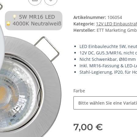
Artikelnummer:
106054
Kategorie:
12V LED Einbaustra
Hersteller:
ETT Marketing Gm
LED Einbauleuchte 5W, neut
12V DC, GU5.3/MR16, nicht
Nicht Schwenkbar, Ø80 mm
Inkl. MR16-Fassung & LED-L
Stahl-Legierung, IP20, für
Farbe
Bitte wählen Sie eine Variat
7,00 €