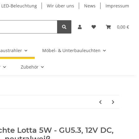
r LED-Beleuchtung
Wir über uns
News
Impressum
0,00 €
austrahler
Möbel- & Unterbauleuchten
r
Zubehör
hte Lotta 5W - GU5.3, 12V DC,
neutralweiß