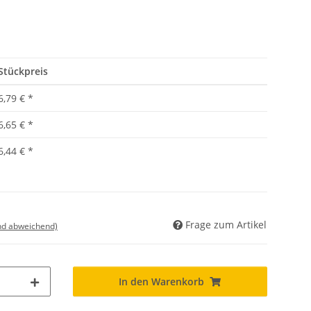
Stückpreis
6,79 €
*
6,65 €
*
6,44 €
*
Frage zum Artikel
nd abweichend)
In den Warenkorb