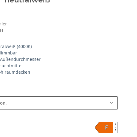
hler
bH
ralweiß (4000K)
 dimmbar
 Außendurchmesser
euchtmittel
 Hohlraumdecken
ion.
A
F
↑
G