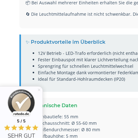
📦 Bei Auswahl mehrerer Einheiten erhalten Sie die 
🔄 Die Leuchtmittelaufnahme ist nicht schwenkbar. Di
✨ Produktvorteile im Überblick
12V Betrieb - LED-Trafo erforderlich (nicht entha
Fester Einbauspot mit klarer Lichtverteilung na
Sprengring für schnellen Leuchtmittelwechsel
Einfache Montage dank vormontierter Federkl
Ideal für Standard-Hohlraumdecken (IP20)
📐 Technische Daten
Einbautiefe: 55 mm
5 / 5
Lochausschnitt: Ø 55-60 mm
Außendurchmesser: Ø 80 mm
SEHR GUT
Aufbauhöhe: 5 mm