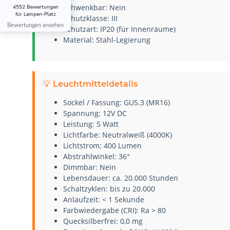
Schwenkbar: Nein
4552 Bewertungen
für Lampen-Platz
Schutzklasse: III
Bewertungen ansehen
Schutzart: IP20 (für Innenräume)
Material: Stahl-Legierung
💡 Leuchtmitteldetails
Sockel / Fassung: GU5.3 (MR16)
Spannung: 12V DC
Leistung: 5 Watt
Lichtfarbe: Neutralweiß (4000K)
Lichtstrom: 400 Lumen
Abstrahlwinkel: 36°
Dimmbar: Nein
Lebensdauer: ca. 20.000 Stunden
Schaltzyklen: bis zu 20.000
Anlaufzeit: < 1 Sekunde
Farbwiedergabe (CRI): Ra > 80
Quecksilberfrei: 0,0 mg