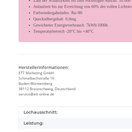
Zahl der Schaltzyklen bis zum vorzeitigen Ausfall: 10.000
Anlaufzeit bis zur Erreichung von 60% des vollen Lichtst
Farbwiedergabeindex: Ra>80
Quecksilbergehalt: 0,0mg
Gewichteter Energieverbrauch: 7kWh/1000h
Temperaturbereich -20°C bis +40°C
Herstellerinformationen:
ETT Marketing GmbH
Schmalbachstraße 16
Baden-Württemberg
38112 Braunschweig, Deutschland
service@ett-online.de
Produkteigenschaft
Wert
Lochausschnitt:
Leistung: