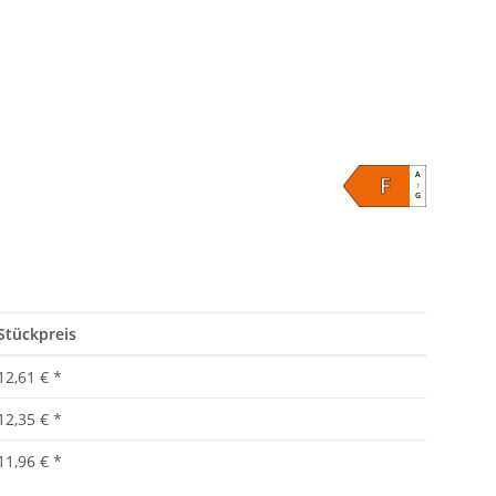
eiß
A
F
↑
G
Stückpreis
12,61 €
*
12,35 €
*
11,96 €
*