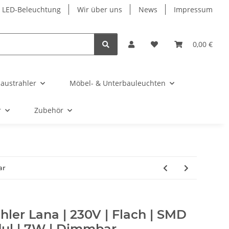
r LED-Beleuchtung
Wir über uns
News
Impressum
0,00 €
austrahler
Möbel- & Unterbauleuchten
r
Zubehör
ar
hler Lana | 230V | Flach | SMD
ul | 7W | Dimmbar