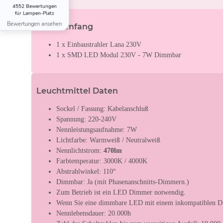
4552 Bewertungen
für Lampen-Platz
Bewertungen ansehen
Lieferumfang
1 x Einbaustrahler Lana 230V
1 x SMD LED Modul 230V - 7W Dimmbar
Leuchtmittel Daten
Sockel / Fassung: Kabelanschluß
Spannung: 220-240V
Nennleistungsaufnahme: 7W
Lichtfarbe: Warmweiß / Neutralweiß
Nennlichtstrom:
470lm
Farbtemperatur: 3000K / 4000K
Abstrahlwinkel: 110°
Dimmbar: Ja (mit Phasenanschnitts-Dimmern.)
Zum Betrieb ist ein LED Dimmer notwendig.
Wenn Sie eine dimmbare LED mit einem inkompatiblen Dim
Nennlebensdauer: 20.000h