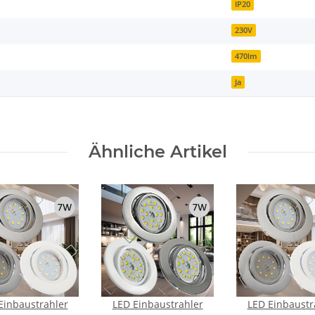
IP20
230V
470lm
Ja
Ähnliche Artikel
Einbaustrahler
LED Einbaustrahler
LED Einbaustr