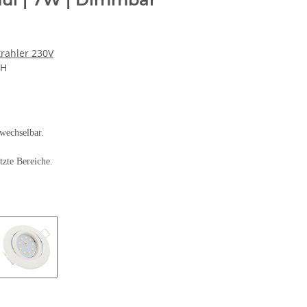
trahler 230V
bH
swechselbar.
tzte Bereiche.
länzend
Weiß