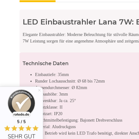
LED Einbaustrahler Lana 7W: E
Elegante Einbaustrahler: Moderne Beleuchtung für stilvolle Räu
7W Leistung sorgen für eine angenehme Atmosphäre und zeitgem
Technische Daten
Einbautiefe: 35mm
Runder Lochausschnitt: Ø 68 bis 72mm
Aussendurchmesser: Ø 82mm
Aufbauhöhe: 3mm
Schwenkbar: Ja ca. 25°
Schutzklasse: II
Schutzart: IP20
Leuchtmittelbefestigung: Bajonett Drehverschluss
5 / 5
Material: Aludruckguss
Zum Betrieb wird kein LED Trafo benötigt, direkter Ansc
SEHR GUT