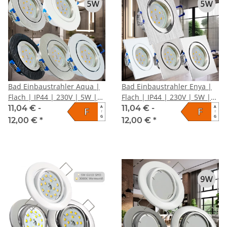
Bad Einbaustrahler Aqua |
Bad Einbaustrahler Enya |
Flach | IP44 | 230V | 5W |
Flach | IP44 | 230V | 5W |
SMD Modul
SMD Modul
11,04 € -
11,04 € -
A
A
F
F
↑
↑
G
G
12,00 €
*
12,00 €
*