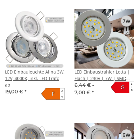
LED Einbauleuchte Alina 3W,
LED Einbaustrahler Lotta |
12V, 4000K, inkl. LED Trafo
Flach | 230V | 7W | SMD
ab
Modul | Starr
6,44 € -
A
G
↑
G
19,00 €
*
A
7,00 €
*
F
↑
G