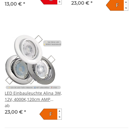
G
23,00 €
*
A
13,00 €
*
F
↑
G
LED Einbauleuchte Alina 3W,
12V, 4000K,120cm AMP
Kabel & Trafo
ab
23,00 €
*
A
F
↑
G