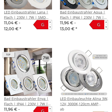
LED Einbaustrahler Lana |
Bad Einbaustrahler Aqua |
Flach | 230V | 7W | SMD
Flach | IP44 | 230V | 7W |
Modul | Schwenkbar
SMD Modul
11,04 € -
11,96 € -
A
A
G
G
↑
↑
G
G
12,00 €
*
13,00 €
*
TOP
Bad Einbaustrahler Enya |
LED Einbauleuchte Alina 3W,
Flach | IP44 | 230V | 7W |
12V, 3000K,120cm AMP
SMD Modul
Kabel & Trafo
ab
11,96 € -
A
G
↑