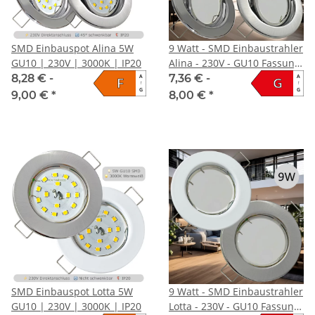
SMD Einbauspot Alina 5W
9 Watt - SMD Einbaustrahler
GU10 | 230V | 3000K | IP20
Alina - 230V - GU10 Fassung
- Schwenkbar
8,28 € -
7,36 € -
A
A
F
G
↑
↑
G
G
9,00 €
*
8,00 €
*
SMD Einbauspot Lotta 5W
9 Watt - SMD Einbaustrahler
GU10 | 230V | 3000K | IP20
Lotta - 230V - GU10 Fassung