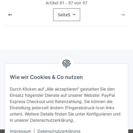
Artikel 81 - 97 von 97
Seite
5
Informationen
Wie wir Cookies & Co nutzen
Gesetzliche Informationen
Durch Klicken auf „Alle akzeptieren“ gestatten Sie den
Einsatz folgender Dienste auf unserer Website: PayPal
Express Checkout und Ratenzahlung. Sie können die
Einstellung jederzeit ändern (Fingerabdruck-Icon links
Vertrag widerrufen
unten). Weitere Details finden Sie unter
Konfigurieren
und
in unserer
Datenschutzerklärung
.
* Alle Preise inkl. gesetzlicher USt., zzgl.
Versand
Impressum
|
Datenschutzerklärung