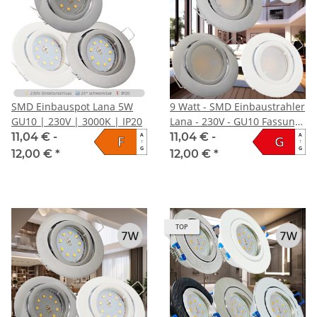
SMD Einbauspot Lana 5W
9 Watt - SMD Einbaustrahler
GU10 | 230V | 3000K | IP20
Lana - 230V - GU10 Fassung
- Schwenkbar
11,04 € -
11,04 € -
A
A
F
G
↑
↑
G
G
12,00 €
*
12,00 €
*
TOP